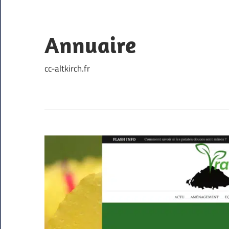
Skip
to
content
Annuaire
cc-altkirch.fr