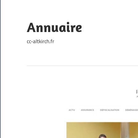
Skip
to
content
Annuaire
cc-altkirch.fr