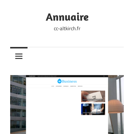
Skip
to
Annuaire
content
cc-altkirch.fr