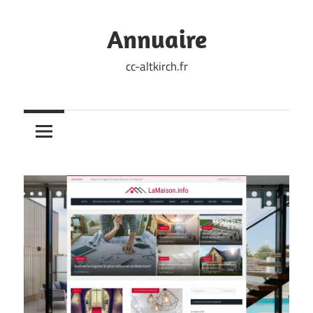
Skip
to
Annuaire
content
cc-altkirch.fr