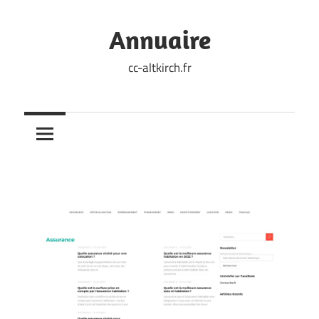
Skip
to
Annuaire
content
cc-altkirch.fr