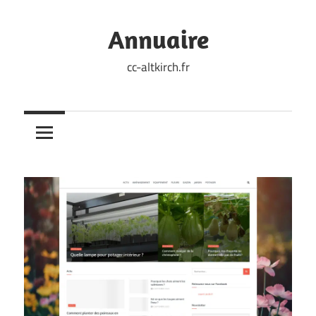
Skip
to
Annuaire
content
cc-altkirch.fr