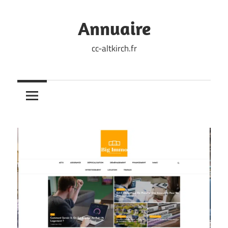
Skip
to
Annuaire
content
cc-altkirch.fr