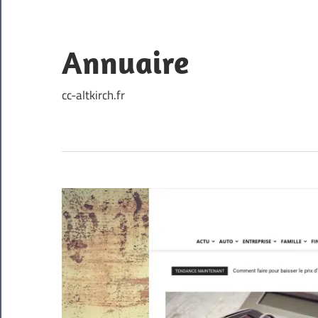
Skip
to
content
Annuaire
cc-altkirch.fr